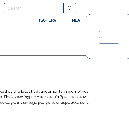
ΚΑΡΙΕΡΑ
ΝΕΑ
acked by the latest advancements in biometrics,
ις Προϊόντων Αιχμής Η καινοτομία βρίσκεται στον
ίας για την επιτυχία μας για το σήμερα αλλά και
ίξεις στα βιομετρικά στοιχεία, την τεχνητή
ομείς εξειδίκευσης, παρέχουμε στους πελάτες μας
α των λειτουργιών τους. Άριστη εξυπηρέτηση και
σης που έχει σχεδιαστεί για να ελέγχει την