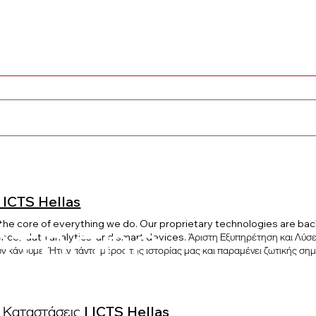
α
ελέσματα
| ICTS Hellas
ήτησης
t the core of everything we do. Our proprietary technologies are b
ligence, data analytics, and smart devices. Άριστη Εξυπηρέτηση και Λύσε
 κάνουμε. Ήταν πάντα μέρος της ιστορίας μας και παραμένει ζωτικής σημασ
 αποκλειστικές τεχνολογίες μας υποστηρίζονται από τις πιο πρόσφατες εξελ
νάλυση δεδομένων και τις έξυπνες συσκευές. Συνδυάζοντας αυτούς τους τ
τεχνολογικές λύσεις που διασφαλίζουν τη συνέχεια και την πλήρη ασφάλει
 αιχμής Αεροπορία Τεχνολογία Ένα μοναδικό διαδικτυακό σύστημα επαλήθευ
 Καταστάσεις | ICTS Hellas