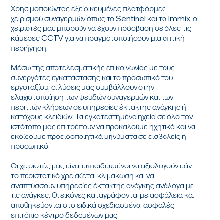
Χρησιμοποιώντας εξειδικευμένες πλατφόρμες
χειρισμού συναγερμών όπως το Sentinel και το Immix, οι
χειριστές μας μπορούν να έχουν πρόσβαση σε όλες τις
κάμερες CCTV για να πραγματοποιήσουν μια οπτική
περιήγηση.
Μέσω της αποτελεσματικής επικοινωνίας με τους
συνεργάτες εγκατάστασης και το προσωπικό του
εργοταξίου, οι λύσεις μας συμβάλλουν στην
ελαχιστοποίηση των ψευδών συναγερμών και των
περιττών κλήσεων σε υπηρεσίες έκτακτης ανάγκης ή
κατόχους κλειδιών. Τα εγκατεστημένα ηχεία σε όλο τον
ιστότοπο μας επιτρέπουν να προκαλούμε ηχητικά και να
εκδίδουμε προειδοποιητικά μηνύματα σε εισβολείς ή
προσωπικό.
Οι χειριστές μας είναι εκπαιδευμένοι να αξιολογούν εάν
το περιστατικό χρειάζεται κλιμάκωση και να
αναπτύσσουν υπηρεσίες έκτακτης ανάγκης ανάλογα με
τις ανάγκες. Οι εικόνες καταγράφονται με ασφάλεια και
αποθηκεύονται στο ειδικά σχεδιασμένο, ασφαλές
επιτόπιο κέντρο δεδομένων μας.