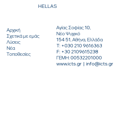
HELLAS
ΕΠΙΚΟΙΝΩΝΗΣΤΕ ΜΑΖΙ ΜΑΣ
ΜΕΝΟΥ
Αγίας Σοφίας 10,
Αρχική
Νέο Ψυχικό
Σχετικά με εμάς
154 51, Αθήνα, Ελλάδα
Λύσεις
T: +030 210 9616363
Νέα
F: +30 2109615238
Τοποθεσίες
ΓΕΜΗ: 00532201000
www.icts.gr
|
info@icts.gr