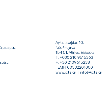
EUROPE
ΟΥ
ΕΠΙΚΟΙΝΩΝΗΣΤΕ ΜΑΖΙ ΜΑ
Αγίας Σοφίας 10,
ή
Νέο Ψυχικό
ά με εμάς
154 51, Αθήνα, Ελλάδα
ς
T: +030 210 9616363
F: +30 2109615238
εσίες
ΓΕΜΗ: 00532201000
www.icts.gr
|
info@icts.gr