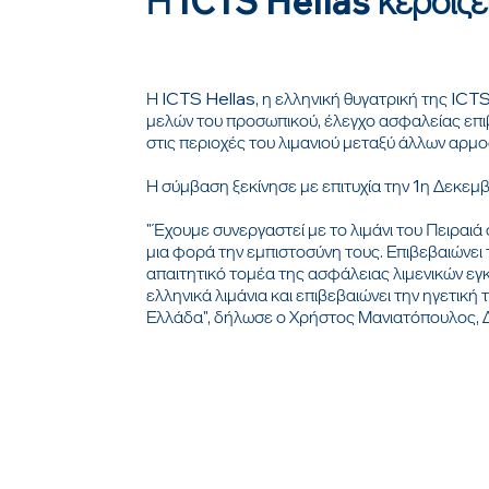
Η ICTS Hellas κερδίζει
Η ICTS Hellas, η ελληνική θυγατρική της ICT
μελών του προσωπικού, έλεγχο ασφαλείας επι
στις περιοχές του λιμανιού μεταξύ άλλων αρμ
Η σύμβαση ξεκίνησε με επιτυχία την 1η Δεκεμ
"Έχουμε συνεργαστεί με το λιμάνι του Πειραι
μια φορά την εμπιστοσύνη τους. Επιβεβαιώνει
απαιτητικό τομέα της ασφάλειας λιμενικών ε
ελληνικά λιμάνια και επιβεβαιώνει την ηγετικ
Ελλάδα", δήλωσε ο Χρήστος Μανιατόπουλος, 
ΜΕΝ