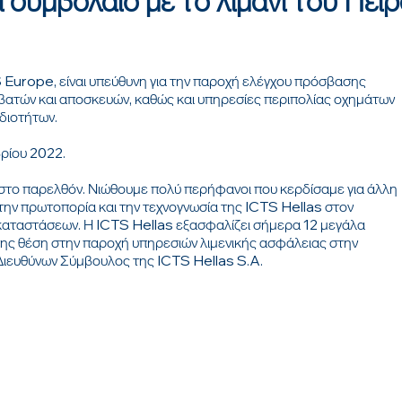
 συμβόλαιο με το λιμάνι του Πειρ
S Europe, είναι υπεύθυνη για την παροχή ελέγχου πρόσβασης
βατών και αποσκευών, καθώς και υπηρεσίες περιπολίας οχημάτων
οδιοτήτων.
βρίου 2022.
ά στο παρελθόν. Νιώθουμε πολύ περήφανοι που κερδίσαμε για άλλη
 την πρωτοπορία και την τεχνογνωσία της ICTS Hellas στον
γκαταστάσεων. Η ICTS Hellas εξασφαλίζει σήμερα 12 μεγάλα
ή της θέση στην παροχή υπηρεσιών λιμενικής ασφάλειας στην
Διευθύνων Σύμβουλος της ICTS Hellas S.A.
ΟΥ
ΕΠΙΚΟΙΝΩΝΗΣΤΕ ΜΑΖΙ ΜΑ