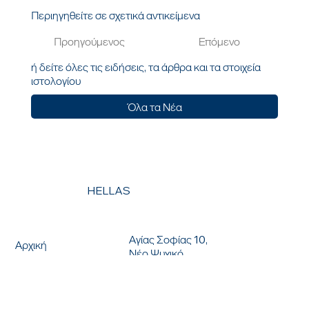
Περιηγηθείτε σε σχετικά αντικείμενα
Προηγούμενος
Επόμενο
ή δείτε όλες τις ειδήσεις, τα άρθρα και τα στοιχεία
ιστολογίου
Όλα τα Νέα
HELLAS
ΕΠΙΚΟΙΝΩΝΗΣΤΕ ΜΑΖΙ ΜΑΣ
ΜΕΝΟΥ
Αγίας Σοφίας 10,
Αρχική
Νέο Ψυχικό
Σχετικά με εμάς
154 51, Αθήνα, Ελλάδα
Λύσεις
T: +030 210 9616363
Νέα
F: +30 2109615238
Τοποθεσίες
ΓΕΜΗ: 00532201000