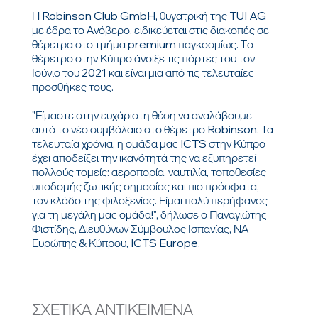
Η Robinson Club GmbH, θυγατρική της TUI AG
με έδρα το Ανόβερο, ειδικεύεται στις διακοπές σε
θέρετρα στο τμήμα premium παγκοσμίως. Το
θέρετρο στην Κύπρο άνοιξε τις πόρτες του τον
Ιούνιο του 2021 και είναι μια από τις τελευταίες
προσθήκες τους.
"Είμαστε στην ευχάριστη θέση να αναλάβουμε
αυτό το νέο συμβόλαιο στο θέρετρο Robinson. Τα
τελευταία χρόνια, η ομάδα μας ICTS στην Κύπρο
έχει αποδείξει την ικανότητά της να εξυπηρετεί
πολλούς τομείς: αεροπορία, ναυτιλία, τοποθεσίες
υποδομής ζωτικής σημασίας και πιο πρόσφατα,
τον κλάδο της φιλοξενίας. Είμαι πολύ περήφανος
για τη μεγάλη μας ομάδα!", δήλωσε ο Παναγιώτης
Φιστίδης, Διευθύνων Σύμβουλος Ισπανίας, ΝΑ
Ευρώπης & Κύπρου, ICTS Europe.
ΣΧΕΤΙΚΑ ΑΝΤΙΚΕΙΜΕΝΑ