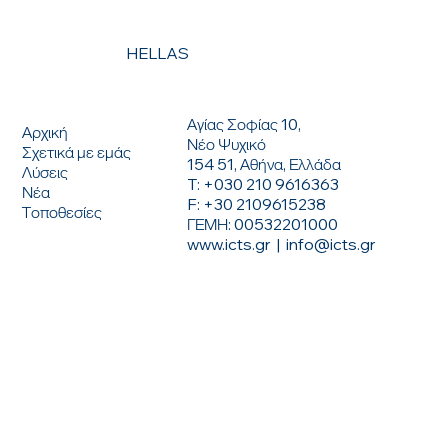
HELLAS
ΕΠΙΚΟΙΝΩΝΗΣΤΕ ΜΑΖΙ ΜΑΣ
ΜΕΝΟΥ
Αγίας Σοφίας 10,
Αρχική
Νέο Ψυχικό
Σχετικά με εμάς
154 51, Αθήνα, Ελλάδα
Λύσεις
T: +030 210 9616363
Νέα
F: +30 2109615238
Τοποθεσίες
ΓΕΜΗ: 00532201000
www.icts.gr
|
info@icts.gr