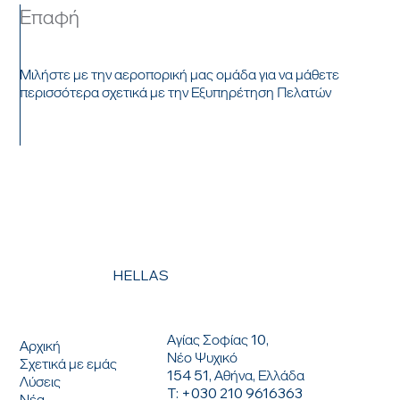
Επαφή
Μιλήστε με την αεροπορική μας ομάδα για να μάθετε
περισσότερα σχετικά με την Εξυπηρέτηση Πελατών
ΕΡΧΟΜΑΙ ΣΕ ΕΠΑΦΗ
HELLAS
ΕΠΙΚΟΙΝΩΝΗΣΤΕ ΜΑΖΙ ΜΑΣ
ΜΕΝΟΥ
Αγίας Σοφίας 10,
Αρχική
Νέο Ψυχικό
Σχετικά με εμάς
154 51, Αθήνα, Ελλάδα
Λύσεις
T: +030 210 9616363
Νέα