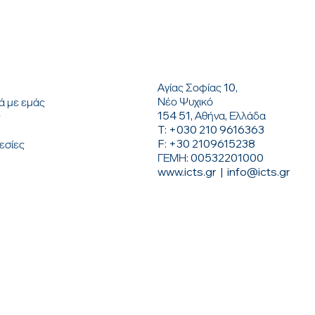
ΟΥ
ΕΠΙΚΟΙΝΩΝΗΣΤΕ ΜΑΖΙ ΜΑ
Αγίας Σοφίας 10,
ή
Νέο Ψυχικό
ά με εμάς
154 51, Αθήνα, Ελλάδα
ς
T: +030 210 9616363
F: +30 2109615238
εσίες
ΓΕΜΗ: 00532201000
www.icts.gr
|
info@icts.gr