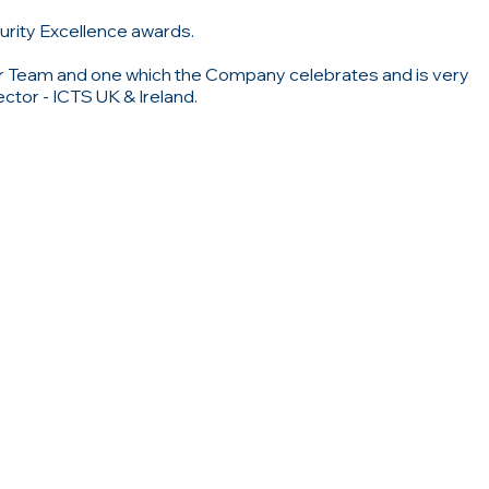
urity Excellence awards.
ur Team and one which the Company celebrates and is very
ctor - ICTS UK & Ireland.
ΟΥ
ΕΠΙΚΟΙΝΩΝΗΣΤΕ ΜΑΖΙ ΜΑ
Αγίας Σοφίας 10,
ή
Νέο Ψυχικό
ά με εμάς
154 51, Αθήνα, Ελλάδα
ς
T: +030 210 9616363
F: +30 2109615238
εσίες
ΓΕΜΗ: 00532201000
www.icts.gr
|
info@icts.gr