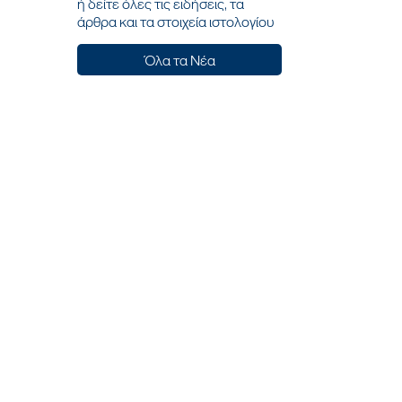
ή δείτε όλες τις ειδήσεις, τα
άρθρα και τα στοιχεία ιστολογίου
Όλα τα Νέα
Σ
ΑΚΟΛΟΥΘΗΣΕ ΜΑΣ
LinkedIn
Facebook
Instagram
Tik Tok