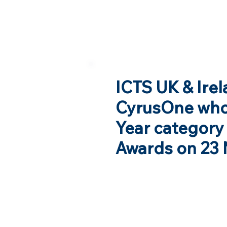
ICTS UK & Ire
CyrusOne who 
Year category 
Awards on 23