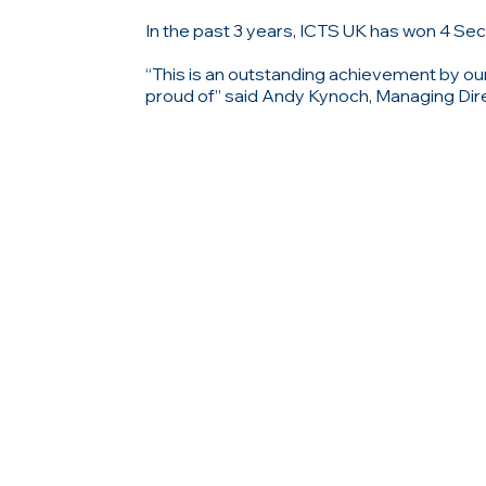
In the past 3 years, ICTS UK has won 4 Sec
“This is an outstanding achievement by o
proud of” said Andy Kynoch, Managing Dire
ΜΕΝ
Αρχικ
Σχετικ
Λύσει
Νέα
Τοποθ
HELLA
S