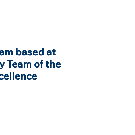
eam based at
y Team of the
xcellence