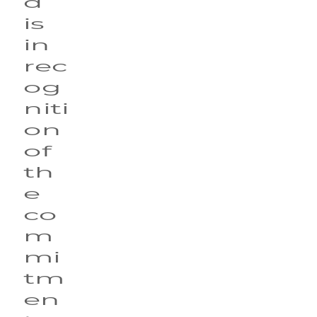
d 
is 
in 
rec
og
niti
on 
of 
th
e 
co
m
mi
tm
en