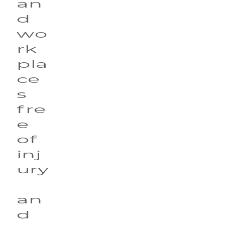
an
d 
wo
rk
pla
ce
s 
fre
e 
of 
inj
ury
an
d 