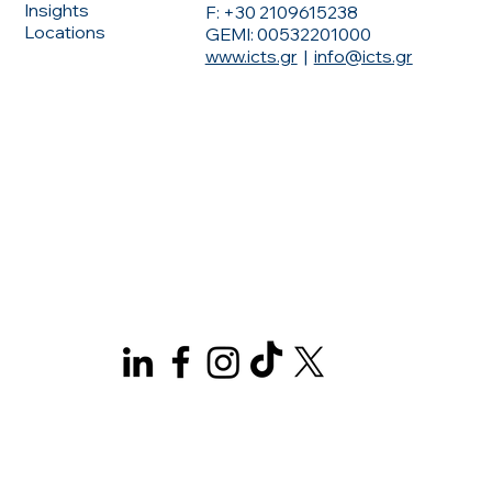
Insights
F: +30 2109615238
Locations
GEMI: 00532201000
www.icts.gr
|
info@icts.gr