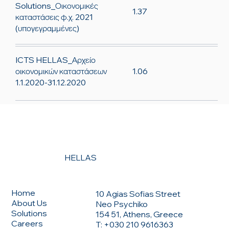
Solutions_Οικονομικές
1.37
καταστάσεις φ.χ. 2021
(υπογεγραμμένες)
ICTS HELLAS_Αρχείο
1.06
οικονομικών καταστάσεων
1.1.2020-31.12.2020
HELLAS
CONTACT US
MENU
Home
10 Agias Sofias Street
About Us
Neo Psychiko
Solutions
154 51, Athens, Greece
Careers
T: +030 210 9616363