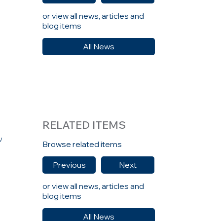
or view all news, articles and
blog items
All News
RELATED ITEMS
ν
Browse related items
Previous
Next
or view all news, articles and
blog items
All News