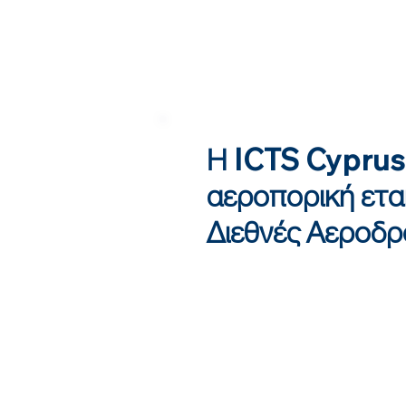
Η ICTS Cyprus 
αεροπορική ετα
Διεθνές Αεροδρ