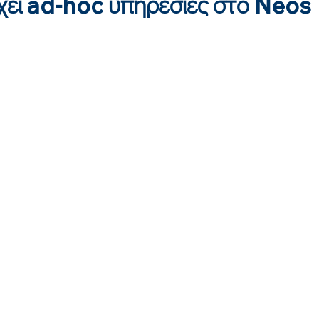
ει ad-hoc υπηρεσίες στο Neos