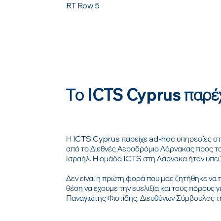
RT Row 5
Το ICTS Cyprus παρέχ
Η ICTS Cyprus παρείχε ad-hoc υπηρεσίες στη
από το Διεθνές Αεροδρόμιο Λάρνακας προς το
Ισραήλ. Η ομάδα ICTS στη Λάρνακα ήταν υπεύ
Δεν είναι η πρώτη φορά που μας ζητήθηκε να
θέση να έχουμε την ευελιξία και τους πόρους
Παναγιώτης Φιστίδης, Διευθύνων Σύμβουλος 