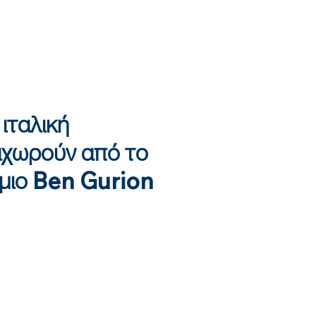
ιταλική
ναχωρούν από το
όμιο Ben Gurion