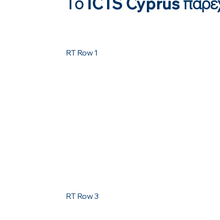
Το ICTS Cyprus παρέχ
RT Row 1
RT Row 3