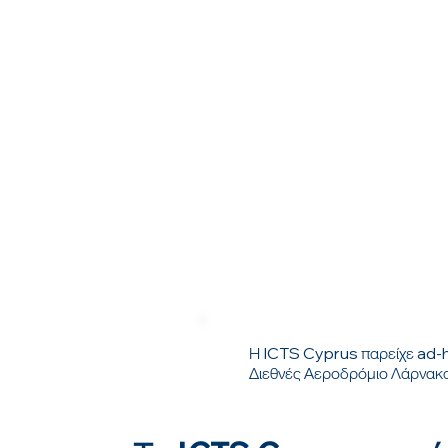
Η ICTS Cyprus παρείχε ad-ho
Διεθνές Αεροδρόμιο Λάρνακ